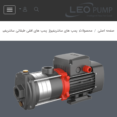
لئو پمپ
صفحه اصلی
محصولات
پمپ های سانتریفیوژ
پمپ های افقی طبقاتی سانتریفیوژ