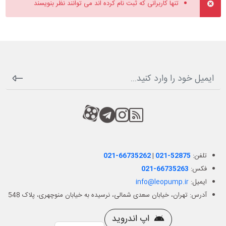
تنها کاربرانی که ثبت نام کرده اند می توانند نظر بنویسند
RSS
کانال آپارات
کانال تلگرام
کانال آپارات
تلفن:
021-52875
|
021-66735262
فکس:
021-66735263
ایمیل:
info@leopump.ir
آدرس: تهران، خیابان سعدی شمالی، نرسیده به خیابان منوچهری، پلاک 548
اپ اندروید