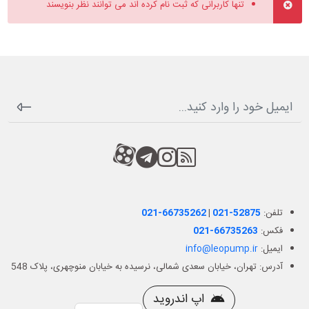
تنها کاربرانی که ثبت نام کرده اند می توانند نظر بنویسند
RSS
کانال آپارات
کانال تلگرام
کانال آپارات
تلفن:
021-52875
|
021-66735262
فکس:
021-66735263
ایمیل:
info@leopump.ir
آدرس: تهران، خیابان سعدی شمالی، نرسیده به خیابان منوچهری، پلاک 548
اپ اندروید