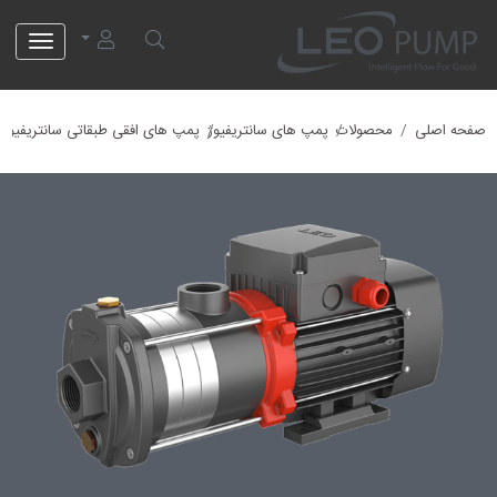
لئو پمپ
صفحه اصلی
محصولات
پمپ های سانتریفیوژ
پمپ های افقی طبقاتی سانتریفیوژ