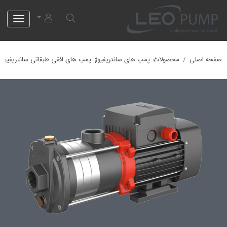
لئو پمپ
صفحه اصلی
محصولات
پمپ های سانتریفیوژ
پمپ های افقی طبقاتی سانتریفیوژ