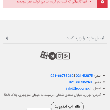
تنها کاربرانی که ثبت نام کرده اند می توانند نظر بنویسند
RSS
کانال آپارات
کانال تلگرام
کانال آپارات
تلفن:
021-52875
|
021-66735262
فکس:
021-66735263
ایمیل:
info@leopump.ir
آدرس: تهران، خیابان سعدی شمالی، نرسیده به خیابان منوچهری، پلاک 548
اپ اندروید