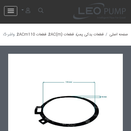
لئو پمپ
صفحه اصلی
قطعات یدکی پمپ
قطعات (2AC(m
قطعات 2ACm110
واشر-10000665