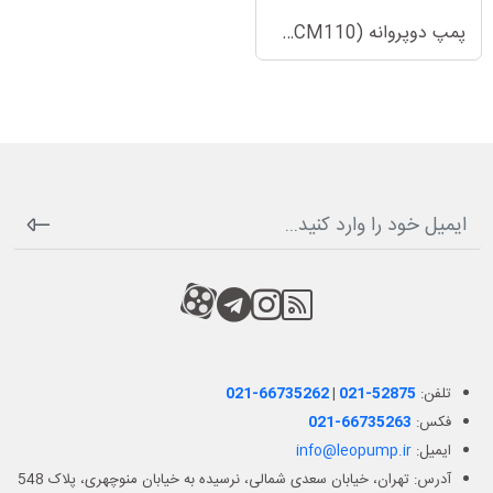
پمپ دوپروانه (2ACM110)
RSS
کانال آپارات
کانال تلگرام
کانال آپارات
تلفن:
021-52875
|
021-66735262
فکس:
021-66735263
ایمیل:
info@leopump.ir
آدرس: تهران، خیابان سعدی شمالی، نرسیده به خیابان منوچهری، پلاک 548