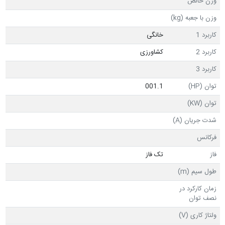
وزن خالص
وزن با جعبه (kg)
کاربرد 1
خانگی
کاربرد 2
کشاورزی
کاربرد 3
توان (HP)
001.1
توان (KW)
شدت جریان (A)
فرکانس
فاز
تک فاز
طول سیم (m)
زمان کارکرد در
نصف توان
ولتاژ کاری (V)