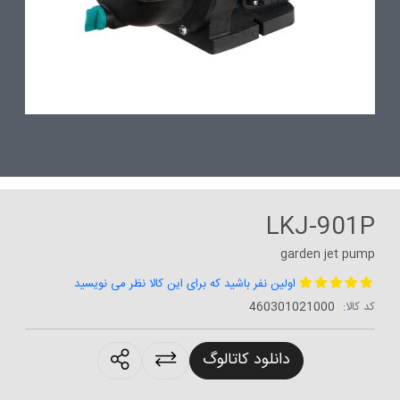
LKJ-901P
garden jet pump
اولین نفر باشید که برای این کالا نظر می نویسید
کد کالا:
460301021000
roducts.sharing
دانلود کاتالوگ