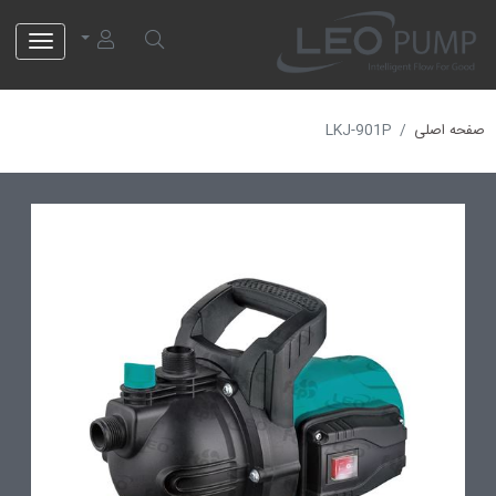
لئو پمپ
صفحه اصلی
LKJ-901P