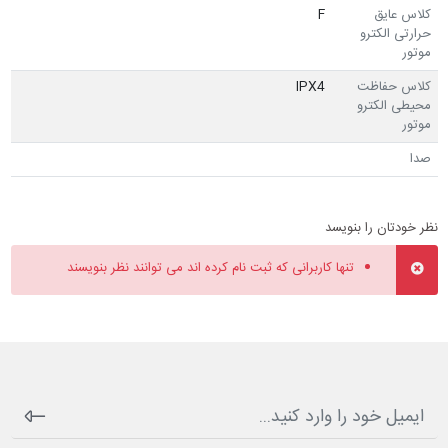
کلاس عایق
F
حرارتی الکترو
موتور
کلاس حفاظت
IPX4
محیطی الکترو
موتور
صدا
نظر خودتان را بنویسد
تنها کاربرانی که ثبت نام کرده اند می توانند نظر بنویسند