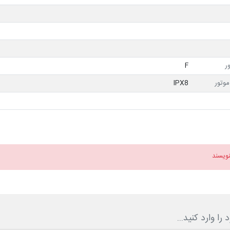
ر
F
وتور
IPX8
نویسند