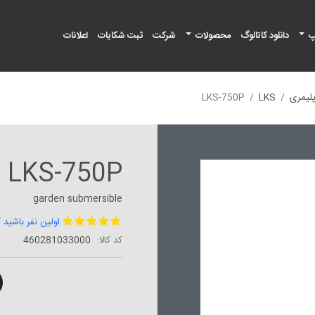
پ
دانلود کاتالوگ
محصولات
شرکت
ثبت شکایات
اعلانات
لیمری
LKS
LKS-750P
LKS-750P
garden submersible
اولین نفر باشید 
کد کالا:
460281033000