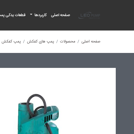
لئو پمپ
صفحه اصلی
کاربردها
قطعات یدکی پم
صفحه اصلی
محصولات
پمپ های کفکش
پمپ کفکش پ