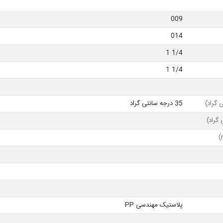
009
014
1/4 1
1/4 1
 گراد)
35 درجه سانتی گراد
گراد)
پلاستیک مهندسی PP