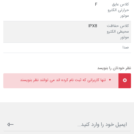
کلاس عایق
F
حرارتی الکترو
موتور
کلاس حفاظت
IPX8
محیطی الکترو
موتور
صدا
نظر خودتان را بنویسد
تنها کاربرانی که ثبت نام کرده اند می توانند نظر بنویسند