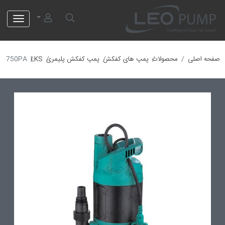
لئو پمپ
صفحه اصلی
محصولات
پمپ های کفکش
پمپ کفکش پلیمری
LKS
S-750PA