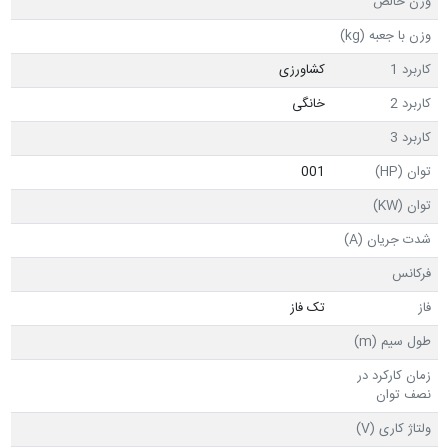
وزن خالص
وزن با جعبه (kg)
کاربرد 1
کشاورزی
کاربرد 2
خانگی
کاربرد 3
توان (HP)
001
توان (KW)
شدت جریان (A)
فرکانس
فاز
تک فاز
طول سیم (m)
زمان کارکرد در
نصف توان
ولتاژ کاری (V)