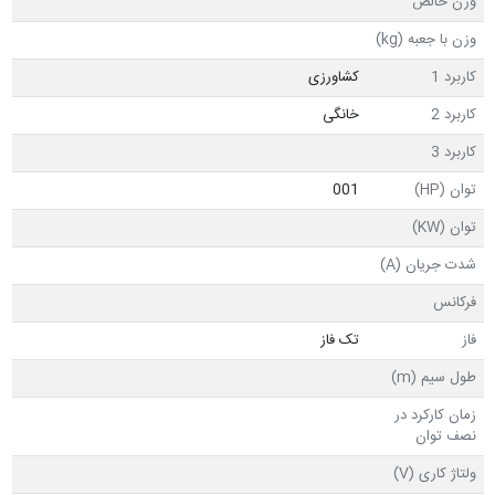
وزن خالص
وزن با جعبه (kg)
کاربرد 1
کشاورزی
کاربرد 2
خانگی
کاربرد 3
توان (HP)
001
توان (KW)
شدت جریان (A)
فرکانس
فاز
تک فاز
طول سیم (m)
زمان کارکرد در
نصف توان
ولتاژ کاری (V)