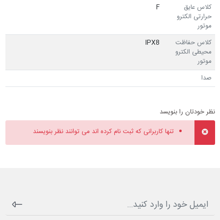
کلاس عایق
F
حرارتی الکترو
موتور
کلاس حفاظت
IPX8
محیطی الکترو
موتور
صدا
نظر خودتان را بنویسد
تنها کاربرانی که ثبت نام کرده اند می توانند نظر بنویسند