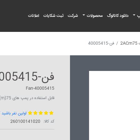
پ
دانلود کاتالوگ
محصولات
شرکت
ثبت شکایات
اعلانات
2A
فن-40005415
فن-40005415
Fan-40005415
قابل استفاده در پمپ های APm(60,75)/AJm75(H,S)/AC(m)75(B2)/2AC(m)75
اولین نفر باشید 
کد کالا:
‎260100141020