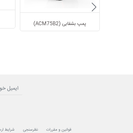
پمپ بشقابی (ACM75B2)
قوانین و مقررات
نظرسنجی
شرایط ارس