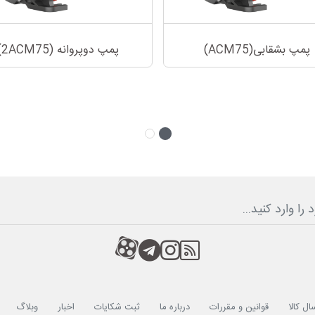
پمپ بشقابی(ACM75)
پمپ دوپروانه (2ACM75)
RSS
کانال آپارات
کانال تلگرام
کانال آپارات
ال کالا
قوانین و مقررات
درباره ما
ثبت شکایات
اخبار
وبلاگ