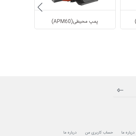
پمپ محیطی(APM60)
پمپ محیط
درباره ما
حساب کاربری من
درباره ما