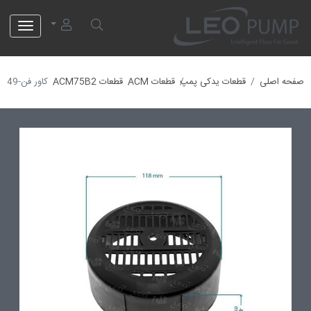
لئو پمپ
صفحه اصلی
قطعات یدکی پمپ
قطعات ACM
قطعات ACM75B2
کاور فن-40013649