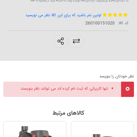
APm(60,75)/AJm75(H,S)/AC(m)75(B2)/2AC(m)75
اولین نفر باشید که برای این کالا نظر می نویسید
کد کالا:
‎260100151020
products.sharing
نظر خودتان را بنویسد
تنها کاربرانی که ثبت نام کرده اند می توانند نظر بنویسند
کالاهای مرتبط