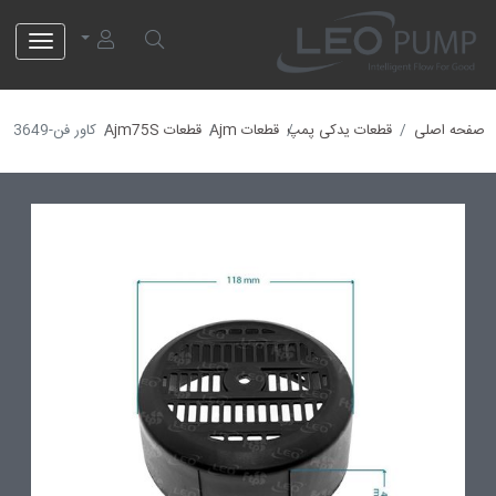
لئو پمپ
صفحه اصلی
قطعات یدکی پمپ
قطعات Ajm
قطعات Ajm75S
کاور فن-40013649