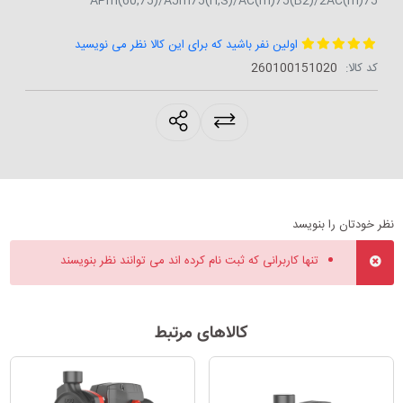
APm(60,75)/AJm75(H,S)/AC(m)75(B2)/2AC(m)75
اولین نفر باشید که برای این کالا نظر می نویسید
کد کالا:
‎260100151020
products.sharing
نظر خودتان را بنویسد
تنها کاربرانی که ثبت نام کرده اند می توانند نظر بنویسند
کالاهای مرتبط