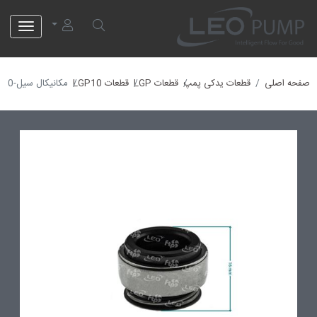
لئو پمپ
صفحه اصلی
قطعات یدکی پمپ
قطعات LGP
قطعات LGP10
مکانیکال سیل-10001260