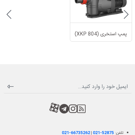
پمپ استخری (XKP 804)
RSS
کانال آپارات
کانال تلگرام
کانال آپارات
تلفن:
021-52875
|
021-66735262