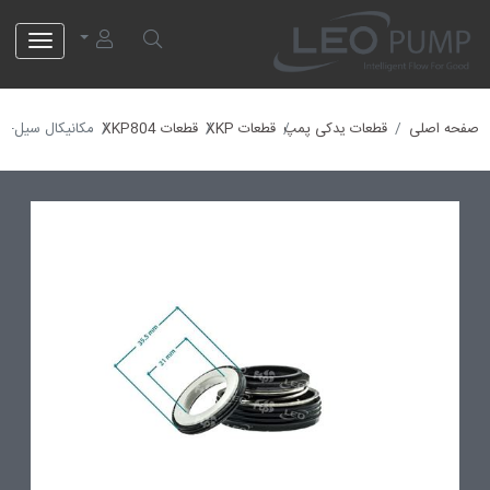
لئو پمپ
صفحه اصلی
قطعات یدکی پمپ
قطعات XKP
قطعات XKP804
مکانیکال سیل-10013021