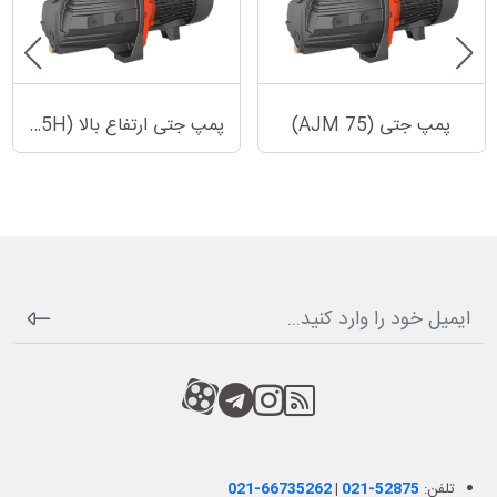
پمپ جتی (AJM 75)
پمپ جتی ارتفاع بالا (AJM 75H)
RSS
کانال آپارات
کانال تلگرام
کانال آپارات
تلفن:
021-52875
|
021-66735262