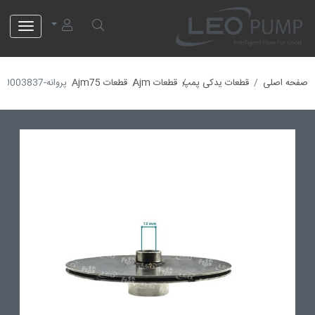
لئو پمپ
صفحه اصلی
قطعات یدکی پمپ
قطعات Ajm
قطعات Ajm75
پروانه-10003837