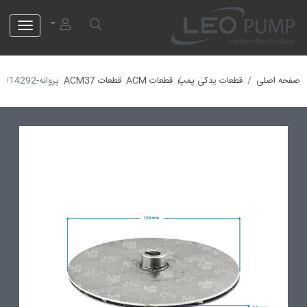
لئو پمپ
صفحه اصلی
قطعات یدکی پمپ
قطعات ACM
قطعات ACM37
پروانه-40014292