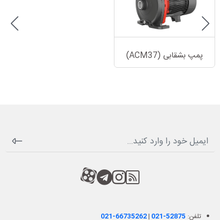
پمپ بشقابی (ACM37)
RSS
کانال آپارات
کانال تلگرام
کانال آپارات
تلفن:
021-52875
|
021-66735262