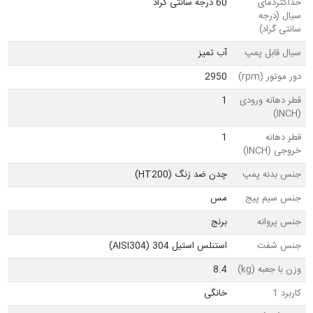
حداکثردمای
60 درجه سانتی گراد
سیال (درجه
سانتی گراد)
سیال قابل پمپ
آب تمیز
دور موتور (rpm)
2950
قطر دهانه ورودی
1
(INCH)
قطر دهانه
1
خروجی (INCH)
جنس بدنه پمپ
چدن ضد زنگ (HT200)
جنس سیم پیج
مس
جنس پروانه
برنج
جنس شفت
استنلس استیل 304 (AISI304)
وزن با جعبه (kg)
8.4
کاربرد 1
خانگی