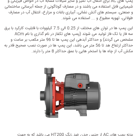
پمپ های AC برای انتقال آب تمیز و سایر سیالات مشابه آب در خواص فیزیکی و
شیمیایی قابل استفاده می باشند و در مصارف گوناگونی از جمله آبرسانی ساختمانی
و صنعتی، سیستم های آتش نشانی، آبیاری باغات و مزارع، انتقال آب در مصارف
طولانی، تهویه مطبوع و ... استفاده می شوند.
این پمپ ها در توان های مختلف از 0.25 الی 7.5 کیلووات با قابلیت کارکرد با برق
سه فاز یا تک فاز تولید می شوند (پمپ های تکفاز در نام گذاری با نام ACm
مشخص می گردند) و حداکثر آبدهی این پمپ ها تا 96 متر مکعب بر ساعت و
حداکثر ارتفاع هد تا 56 متر می باشد، این پمپ ها در صورت نصب صحیح قادر به
مکش آب از چاه ها یا استخر هایی با عمق حداکثر 8 متر را دارند.
بدنه پمپ های AC از جنس چدن ضد زنگ HT200 می باشد که به جهت