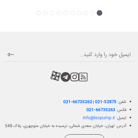
RSS
کانال آپارات
کانال تلگرام
کانال آپارات
تلفن:
021-52875
|
021-66735262
فکس:
021-66735263
ایمیل:
info@leopump.ir
آدرس: تهران، خیابان سعدی شمالی، نرسیده به خیابان منوچهری، پلاک 548