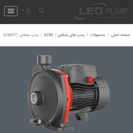
لئو پمپ
صفحه اصلی
محصولات
پمپ های بشقابی
ACM
پمپ بشقابی (ACM37)