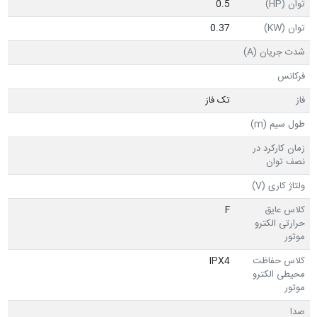
توان (HP)
0.5
توان (KW)
0.37
شدت جریان (A)
فرکانس
فاز
تک فاز
طول سیم (m)
زمان کارکرد در
نصف توان
ولتاژ کاری (V)
کلاس عایق
F
حرارتی الکترو
موتور
کلاس حفاظت
IPX4
محیطی الکترو
موتور
صدا