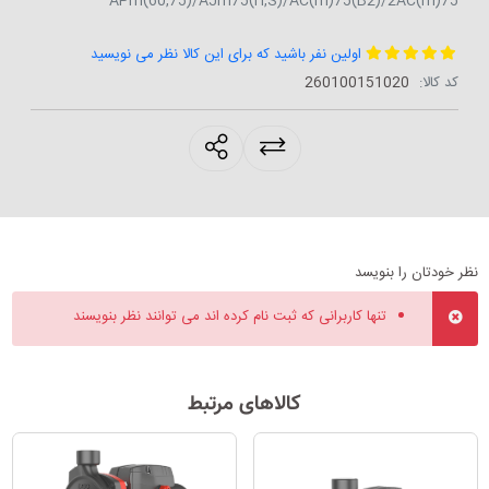
APm(60,75)/AJm75(H,S)/AC(m)75(B2)/2AC(m)75
اولین نفر باشید که برای این کالا نظر می نویسید
کد کالا:
‎260100151020
products.sharing
نظر خودتان را بنویسد
تنها کاربرانی که ثبت نام کرده اند می توانند نظر بنویسند
کالاهای مرتبط