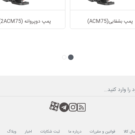
پمپ بشقابی(ACM75)
پمپ دوپروانه (2ACM75)
RSS
کانال آپارات
کانال تلگرام
کانال آپارات
ال کالا
قوانین و مقررات
درباره ما
ثبت شکایات
اخبار
وبلاگ