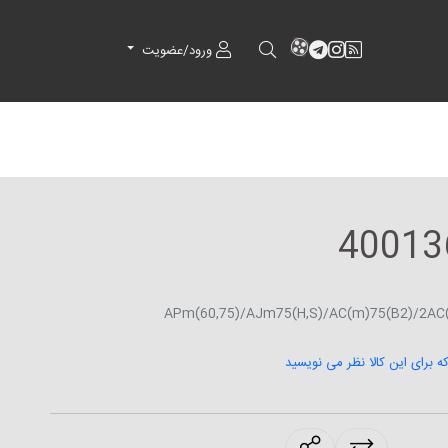
RSS
کانال آپارات
کانال تلگرام
کانال آپارات
ورود/عضویت
که برای این کالا نظر می نویسید
products.sharing