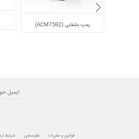
پمپ بشقابی (ACM75B2)
قوانین و مقررات
نظرسنجی
شرایط ارس