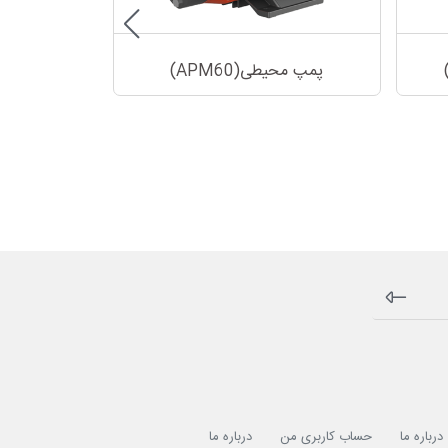
پمپ محیطی(APM60)
پمپ محیط
درباره ما
حساب کاربری من
درباره ما