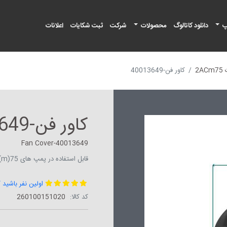
پ
دانلود کاتالوگ
محصولات
شرکت
ثبت شکایات
اعلانات
2A
کاور فن-40013649
کاور فن-40013649
Fan Cover-40013649
قابل استفاده در پمپ های APm(60,75)/AJm75(H,S)/AC(m)75(B2)/2AC(m)75
اولین نفر باشید 
کد کالا:
‎260100151020