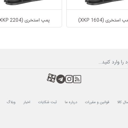
پ استخری (XKP 1604)
پمپ استخری (XKP 2204)
RSS
کانال آپارات
کانال تلگرام
کانال آپارات
ال کالا
قوانین و مقررات
درباره ما
ثبت شکایات
اخبار
وبلاگ