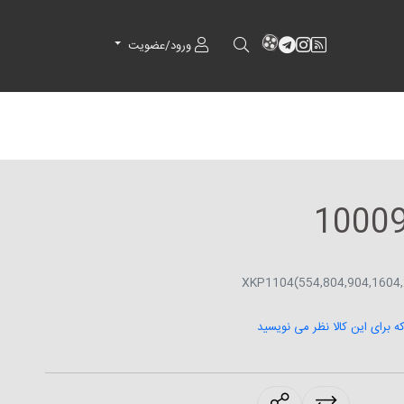
RSS
کانال آپارات
کانال تلگرام
کانال آپارات
ورود/عضویت
که برای این کالا نظر می نویسید
products.sharing