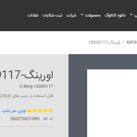
پ
دانلود کاتالوگ
محصولات
شرکت
ثبت شکایات
اعلانات
اورینگ-10009117
اورینگ-10009117
O-Ring-10009117
قابل استفاده در پمپ های (XKP1104(554,804,904,1604,2204
اولین نفر باشید 
کد کالا:
‎260270031080