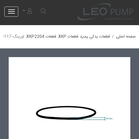
لئو پمپ
صفحه اصلی
قطعات یدکی پمپ
قطعات XKP
قطعات XKP2204
اورینگ-10009117